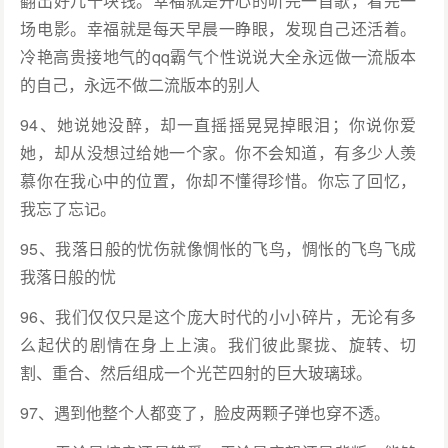
翻出好几十块钱。幸福就是开心的听完一首歌，看完一
场电影。幸福就是每天早晨一睁眼，发现自己还活着。
冷艳高贵接地气的qq霸气个性说说大全永远做一流版本
的自己，永远不做二流版本的别人
94、她说她没醉，却一直摇摇晃晃掉眼泪；你说你爱
她，却从没想过给她一个家。你不会知道，有多少人羡
慕你在我心中的位置，你却不懂得珍惜。你忘了回忆，
我忘了忘记。
95、我落日般的忧伤就像惆怅的飞鸟，惆怅的飞鸟飞成
我落日般的忧
96、我们仅仅只是这个庞大时代的小小碎片，无论有多
么起伏的剧情在身上上演。我们彼此聚拢、旋转、切
割、重合、然后组成一个光芒四射的巨大玻璃球。
97、遇到他整个人都变了，脸皮两颗子弹也穿不透。