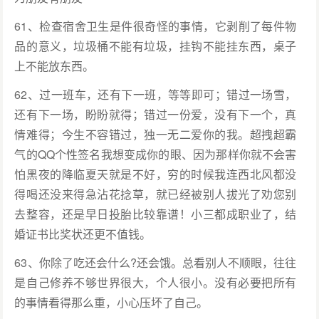
61、检查宿舍卫生是件很奇怪的事情，它剥削了每件物
品的意义，垃圾桶不能有垃圾，挂钩不能挂东西，桌子
上不能放东西。
62、过一班车，还有下一班，等等即可；错过一场雪，
还有下一场，盼盼就得；错过一份爱，没有下一个，真
情难得；今生不容错过，独一无二爱你的我。超拽超霸
气的QQ个性签名我想变成你的眼、因为那样你就不会害
怕黑夜的降临夏天就是不好，穷的时候我连西北风都没
得喝还没来得急沾花捻草，就已经被别人拔光了劝您别
去整容，还是早日投胎比较靠谱！小三都成职业了，结
婚证书比奖状还更不值钱。
63、你除了吃还会什么?还会饿。总看别人不顺眼，往往
是自己修养不够世界很大，个人很小。没有必要把所有
的事情看得那么重，小心压坏了自己。