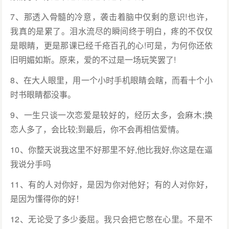
7、那透入骨髓的冷意，袭击着脑中仅剩的意识!也许，
我真的是累了。泪水流尽的瞬间终于明白，疼的不仅仅
是眼睛，更是那课已经千疮百孔的心!可是，为何你还依
旧明媚如斯。原来，爱的不过是一场玩笑罢了!
8、在大人眼里，用一个小时手机眼睛会瞎，而看十个小
时书眼睛都没事。
9、一生只谈一次恋爱是较好的，经历太多，会麻木;换
恋人多了，会比较;到最后，你不会再相信爱情。
10、你整天说我这里不好那里不好,他比我好,你这是在逼
我说分手吗
11、有的人对你好，是因为你对他好；有的人对你好，
是因为懂得你的好！
12、无论受了多少委屈。我只会把它憋在心里。不是不