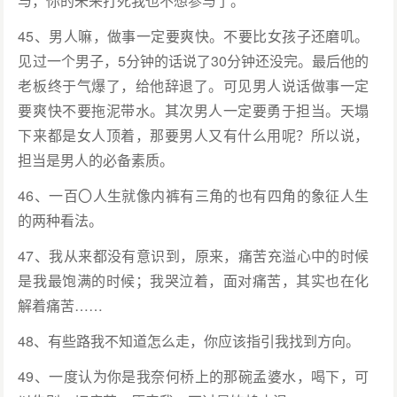
与，你的未来打死我也不想参与了。
45、男人嘛，做事一定要爽快。不要比女孩子还磨叽。
见过一个男子，5分钟的话说了30分钟还没完。最后他的
老板终于气爆了，给他辞退了。可见男人说话做事一定
要爽快不要拖泥带水。其次男人一定要勇于担当。天塌
下来都是女人顶着，那要男人又有什么用呢？所以说，
担当是男人的必备素质。
46、一百〇人生就像内裤有三角的也有四角的象征人生
的两种看法。
47、我从来都没有意识到，原来，痛苦充溢心中的时候
是我最饱满的时候；我哭泣着，面对痛苦，其实也在化
解着痛苦……
48、有些路我不知道怎么走，你应该指引我找到方向。
49、一度认为你是我奈何桥上的那碗孟婆水，喝下，可