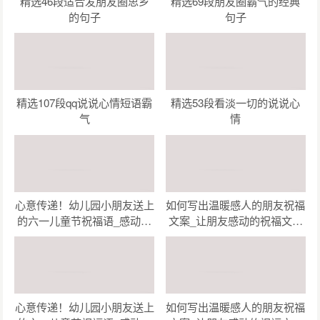
精选46段适合发朋友圈思乡
精选69段朋友圈霸气的经典
的句子
句子
精选107段qq说说心情短语霸
精选53段看淡一切的说说心
气
情
心意传递！幼儿园小朋友送上
如何写出温暖感人的朋友祝福
的六一儿童节祝福语_感动瞬
文案_让朋友感动的祝福文案
间！幼儿园小朋友为六一儿童
创作指南（精选47句）
节准备的祝福语（精选48
句）
心意传递！幼儿园小朋友送上
如何写出温暖感人的朋友祝福