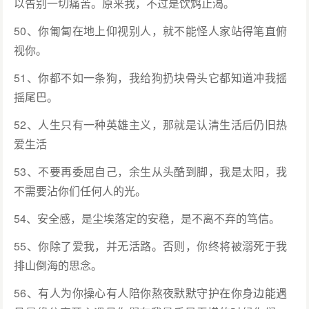
以告别一切痛苦。原来我，不过是饮鸩止渴。
50、你匍匐在地上仰视别人，就不能怪人家站得笔直俯
视你。
51、你都不如一条狗，我给狗扔块骨头它都知道冲我摇
摇尾巴。
52、人生只有一种英雄主义，那就是认清生活后仍旧热
爱生活
53、不要再委屈自己，余生从头酷到脚，我是太阳，我
不需要沾你们任何人的光。
54、安全感，是尘埃落定的安稳，是不离不弃的笃信。
55、你除了爱我，并无活路。否则，你终将被溺死于我
排山倒海的思念。
56、有人为你操心有人陪你熬夜默默守护在你身边能遇