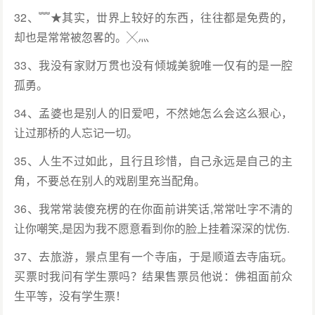
32、﹌★其实，丗界上较好的东西，往往都是免费的，
却也是常常被忽畧的。╳灬
33、我没有家财万贯也没有倾城美貌唯一仅有的是一腔
孤勇。
34、孟婆也是别人的旧爱吧，不然她怎么会这么狠心，
让过那桥的人忘记一切。
35、人生不过如此，且行且珍惜，自己永远是自己的主
角，不要总在别人的戏剧里充当配角。
36、我常常装傻充楞的在你面前讲笑话,常常吐字不清的
让你嘲笑,是因为我不愿意看到你的脸上挂着深深的忧伤.
37、去旅游，景点里有一个寺庙，于是顺道去寺庙玩。
买票时我问有学生票吗？结果售票员他说：佛祖面前众
生平等，没有学生票！