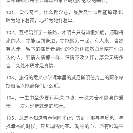
望和理想那是生命辉煌和事业成功所必须的基石。
101、爱很奇怪，什么都介意，最后又什么都能原谅;眼
睛为她下着雨，心却为她打着伞。
102、互相陪伴了一段路，才明白只有知根知底，还聊得
来的人，才能走到身边，才能聚到一起。有人来，自然
有人走，留下的都是看到你的全部还依然愿意陪在你身
边的人，爱情友情都一样，深情不及久伴，厚爱无需多
言，久处不厌才是真情。
103、旅行的意义小学课本里的威尼斯明信片上的阿尔卑
斯很高兴能离你们那么近。
104、一生中至少要有两次冲动，一次为奋不顾身的爱
情，一次为说走就走的旅行。
105、总是不知这青春何时才止？等到了那寻寻觅觅、寻
找幸福的时候。只见凋零的花、凋零的心、还有那凋零