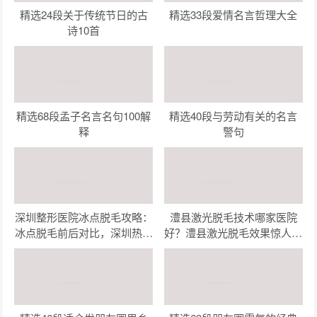
精选24段关于传统节日的古
精选33段爱情名言哲理大全
诗10首
精选68段孟子名言名句100解
精选40段与劳动有关的名言
释
警句
深圳整形医院冰点脱毛攻略：
澧县激光脱毛技术哪家医院
冰点脱毛前后对比，深圳热门
好？澧县激光脱毛效果惊人，
整形医院哪家强？
这几家机构让你美丽无忧！