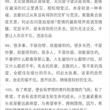
98、无论是擦肩还是错爱，无论是守望还是背叛，能够
在最深的红尘里遇见，相知相爱过，本身就是一种幸
福，总要好过从来没有得到的空旷与荒凉。聚散离合皆
是天意，何必去问是劫是缘?爱情的最高境界是酒至微
醺，花至半开，是未得到而已失去。因为无法企及，才
更让人念念不忘，流连忘返
99、很多事，不是你想，就能做到的。很多东西，不是
你要，就能得到的。很多人，不是你留，就能留住的。
不要把什么都看得那么重。人生最怕什么都想计较，却
又什么都抓不牢。失去的风景，走散的人，等不来的渴
望，全都住在缘分的尽头。何必太执着，该来的自然
来，会走的留不住。放开执念，随缘是较好的生活。
100、有了希望，便会有梦想的寄托和激情的飞扬；有了
希望，才会有追求的诞生和生命的成长。人生最紧要关
头就是要远离绝望，与希望牵手，拥抱理想。因为，希