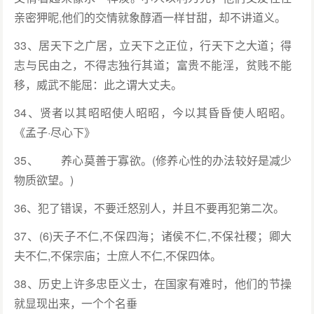
亲密狎昵,他们的交情就象醇酒一样甘甜，却不讲道义。
33、居天下之广居，立天下之正位，行天下之大道；得
志与民由之，不得志独行其道；富贵不能淫，贫贱不能
移，威武不能屈：此之谓大丈夫。
34、贤者以其昭昭使人昭昭，今以其昏昏使人昭昭。
《孟子·尽心下》
35、 养心莫善于寡欲。(修养心性的办法较好是减少
物质欲望。)
36、犯了错误，不要迁怒别人，并且不要再犯第二次。
37、(6)天子不仁,不保四海；诸侯不仁,不保社稷；卿大
夫不仁,不保宗庙；士庶人不仁,不保四体。
38、历史上许多忠臣义士，在国家有难时，他们的节操
就显现出来，一个个名垂