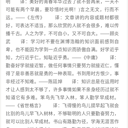
明 译：美好的青春年华过去了就不会再来，一天不
可能有两个早晨，要珍惜时光啊！)言之无文，行而不
远。——《左传》 译：文章讲的内容或题材都很
好，可表达不适当，那么欣赏的人就不会很多，难以传
播千古。人之为学，不可自小，又不可自大。——顾炎
武 译：学习时不要在渊博浩翰的知识面前感到自
卑，也不能因为学到一点点知识而骄傲自满。好学近乎
知，力行近乎仁，知耻近乎勇。——《中庸》 译：
勤奋好学就接近智，做任何事情只要努力就接近仁，懂
得了是非善恶就是勇的一种表现。书到用时方恨少，事
非经过不知难。——陈廷焯 译：知识总是在运用时
才让人感到太不够了，许多事情如果不亲身经历过就不
知道它有多难。笨鸟先飞早入林，笨人勤学早成材。
——《省世格言》 译：飞得慢的鸟儿提早起飞就会
比别的鸟儿早飞入树林，不够聪明的人只要勤奋努力，
就可以比别人早成材。书山有路勤为径，学海无涯苦作