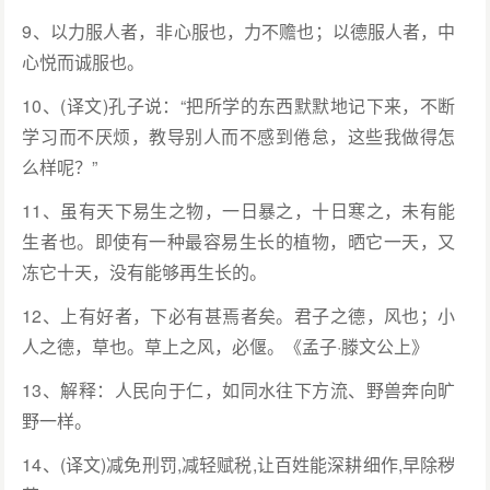
9、以力服人者，非心服也，力不赡也；以德服人者，中
心悦而诚服也。
10、(译文)孔子说：“把所学的东西默默地记下来，不断
学习而不厌烦，教导别人而不感到倦怠，这些我做得怎
么样呢？”
11、虽有天下易生之物，一日暴之，十日寒之，未有能
生者也。即使有一种最容易生长的植物，晒它一天，又
冻它十天，没有能够再生长的。
12、上有好者，下必有甚焉者矣。君子之德，风也；小
人之德，草也。草上之风，必偃。《孟子·滕文公上》
13、解释：人民向于仁，如同水往下方流、野兽奔向旷
野一样。
14、(译文)减免刑罚,减轻赋税,让百姓能深耕细作,早除秽