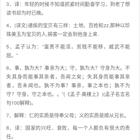
3、译：年轻的时候不知道抓紧时间勤奋学习，到老了想
读书却为时已晚。
4、(译文)诸侯的宝贝有三样：土地、百姓和zz,那种以珍
珠美玉为宝贝的人,祸害一定会到他身上来.
5、孟子认为：“富贵不能淫，贫贱不能移，威武不能
屈。”
6、事，孰为大？事亲为大；守，孰为大？守身为大。不
失其身而能事其亲者，吾闻之矣；失其身而能事其亲
者，吾未闻也。孰不为事？事亲，事之本也；孰不为
守？守身，守之本也。。”(《孟子·离楼上》)(孟子名言名
句100解释)。
7、解释：仁的实质是侍奉父母；义的实质是顺从兄长。
8、译：国家的兴旺、衰败，每一个人都负有很大的责
任。