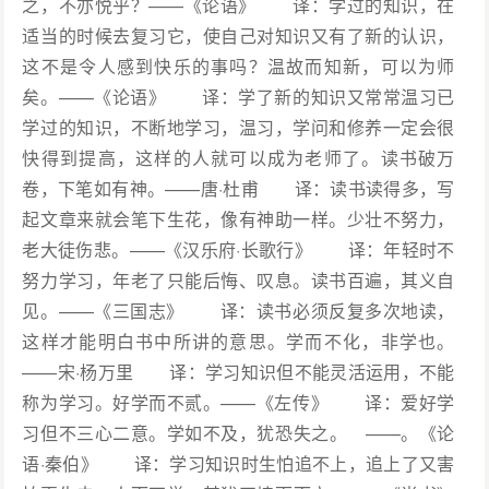
之，不亦悦乎？——《论语》 译：学过的知识，在
适当的时候去复习它，使自己对知识又有了新的认识，
这不是令人感到快乐的事吗？温故而知新，可以为师
矣。——《论语》 译：学了新的知识又常常温习已
学过的知识，不断地学习，温习，学问和修养一定会很
快得到提高，这样的人就可以成为老师了。读书破万
卷，下笔如有神。——唐·杜甫 译：读书读得多，写
起文章来就会笔下生花，像有神助一样。少壮不努力，
老大徒伤悲。——《汉乐府·长歌行》 译：年轻时不
努力学习，年老了只能后悔、叹息。读书百遍，其义自
见。——《三国志》 译：读书必须反复多次地读，
这样才能明白书中所讲的意思。学而不化，非学也。
——宋·杨万里 译：学习知识但不能灵活运用，不能
称为学习。好学而不贰。——《左传》 译：爱好学
习但不三心二意。学如不及，犹恐失之。 ——。《论
语·秦伯》 译：学习知识时生怕追不上，追上了又害