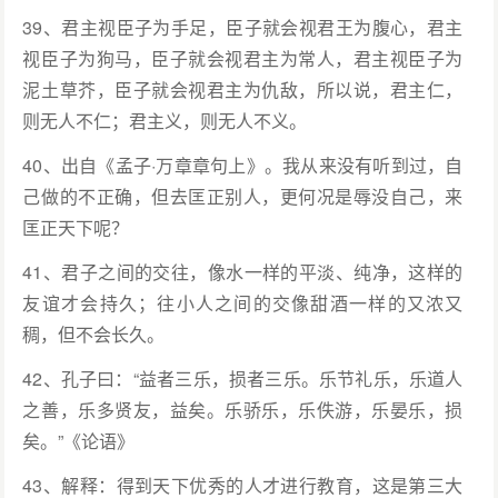
39、君主视臣子为手足，臣子就会视君王为腹心，君主
视臣子为狗马，臣子就会视君主为常人，君主视臣子为
泥土草芥，臣子就会视君主为仇敌，所以说，君主仁，
则无人不仁；君主义，则无人不义。
40、出自《孟子·万章章句上》。我从来没有听到过，自
己做的不正确，但去匡正别人，更何况是辱没自己，来
匡正天下呢？
41、君子之间的交往，像水一样的平淡、纯净，这样的
友谊才会持久；往小人之间的交像甜酒一样的又浓又
稠，但不会长久。
42、孔子曰：“益者三乐，损者三乐。乐节礼乐，乐道人
之善，乐多贤友，益矣。乐骄乐，乐佚游，乐晏乐，损
矣。”《论语》
43、解释：得到天下优秀的人才进行教育，这是第三大