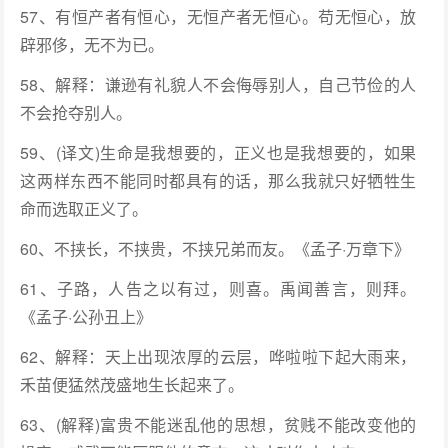
57、有恒产者有恒心，无恒产者无恒心。苟无恒心，放
辟邪侈，无不为已。
58、解释：谦逊有礼貌人不会侮辱别人，自己节俭的人
不会抢夺别人。
59、(译文)生命是我想要的，正义也是我想要的，如果
这两样东西不能同时都具有的话，那么我就只好牺牲生
命而选取正义了。
60、不挟长，不挟贵，不挟兄弟而友。《孟子·万章下》
61、子路，人告之以有过，则喜。禹闻善言，则拜。
《孟子·公孙丑上》
62、解释：天上出现浓厚的云层，哗啦啦下起大雨来，
禾苗便猛然茂盛地生长起来了。
63、(解释)富贵不能迷乱他的思想，贫贱不能改变他的