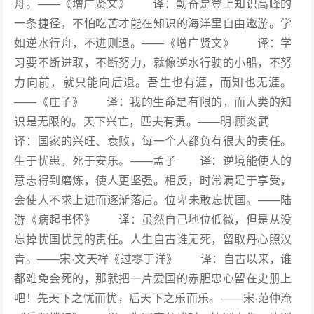
舟。——《增广贤文》 译：勤奋是登上知识高峰的
一条捷径，不怕吃苦才能在知识的海洋里自由遨游。学
如逆水行舟，不进则退。——《增广贤文》 译：学
习要不断进取，不断努力，就像逆水行驶的小船，不努
力向前，就只能向后退。吾生也有涯，而知也无涯。
——《庄子》 译：我的生命是有限的，而人类的知
识是无限的。天下兴亡，匹夫有责。——明·顾炎武
译：国家的兴旺、衰败，每一个人都负有很大的责任。
生于忧患，死于安乐。——孟子 译：逆境能使人的
意志得到磨炼，使人更坚强。相反，时常满足于享受，
会使人不求上进而逐渐落后。位卑未敢忘忧国。——陆
游《病起书怀》 译：虽然自己地位低微，但是从没
忘掉忧国忧民的责任。人生自古谁无死，留取丹心照汉
青。——宋·文天祥《过零丁洋》 译：自古以来，谁
都难免会死的，那就把一片爱国的赤胆忠心留在史册上
吧！先天下之忧而忧，后天下之乐而乐。——宋·范仲淹