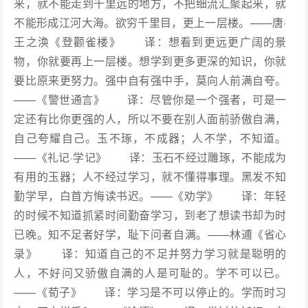
来，就不能走到千里远的地方，不把细流汇聚起来，就
不能形成江河大海。欲穷千里目，更上一层楼。——唐·
王之涣《登颧雀楼》 译：想看到更远更广阔的景
物，你就要再上一层楼。想学到更多更深的知识，你就
要比原来更努力。强中自有强中手，莫向人前满自夸。
——《警世通言》 译：尽管你是一个强者，可是一
定还有比你更强的人，所以不要在别人面前骄傲自满，
自己夸耀自己。玉不琢，不成器；人不学，不知道。
——《礼记·学记》 译：玉石不经过雕琢，不能成为
有用的玉器；人不经过学习，就不懂得事理。黑发不知
勤学早，白首方悔读书迟。——《劝学》 译：年轻
的时候不知道抓紧时间勤奋学习，到老了想读书却为时
已晚。知不足者好学，耻下问者自满。——林逋《省心
录》 译：知道自己的不足并努力学习就是聪明的
人，不好问又骄傲自满的人是可耻的。学不可以已。
——《荀子》 译：学习是不可以停止的。学而时习