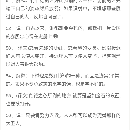
51、解释：行仁德的人好比赛箭的人一样：射箭的人先
端正自己的姿态然后放箭；如果没射中，不埋怨那些胜
过自己的人，反躬自问罢了。
52、译：自古以来，谁都难免会死的，那就把一片爱国
的赤胆忠心留在史册上吧!
53、(译文)靠着朱砂的变红，靠着墨的变黑。比喻接近
好人可以使人变好，接近坏人可以使人变坏。指客观环
境对人有很大影响。
54、解释：下棋也是数(计算)的一种，而且是浅易(平常)
的。如果不专心致志的来学的话，也是学不好的。
55、(译文)真诚之心所到的地方,就算是坚如金石的东西,
也要被打开。
56、译：只要肯努力去做，人人都可以成为尧舜那样的
大圣人。