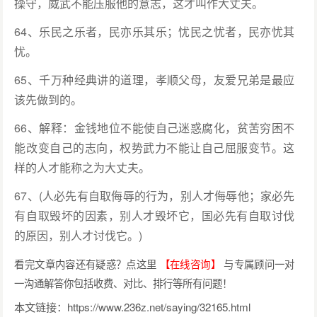
操守，威武不能压服他的意志，这才叫作大丈夫。
64、乐民之乐者，民亦乐其乐；忧民之忧者，民亦忧其
忧。
65、千万种经典讲的道理，孝顺父母，友爱兄弟是最应
该先做到的。
66、解释：金钱地位不能使自己迷惑腐化，贫苦穷困不
能改变自己的志向，权势武力不能让自己屈服变节。这
样的人才能称之为大丈夫。
67、(人必先有自取侮辱的行为，别人才侮辱他；家必先
有自取毁坏的因素，别人才毁坏它，国必先有自取讨伐
的原因，别人才讨伐它。)
看完文章内容还有疑惑？点这里
【在线咨询】
与专属顾问一对
一沟通解答你包括收费、对比、排行等所有问题！
本文链接：
https://www.236z.net/saying/32165.html