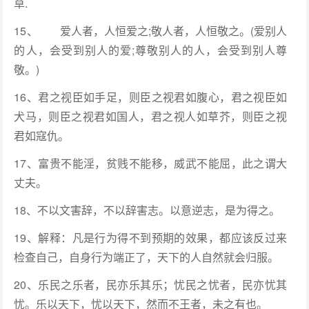
草.
15、 爱人者，人恒爱之;敬人者，人恒敬之。(爱别人
的人，会受到别人的爱;尊敬别人的人，会受到别人尊
敬。)
16、君之视臣如手足，则臣之视君如腹心，君之视臣如
犬马，则臣之视君如国人，君之视人如草芥，则臣之视
君如寇仇。
17、富贵不能淫，贫贱不能移，威武不能屈，此之谓大
丈夫。
18、不以文害辞，不以辞害志。以意逆志，是为得之。
19、解释：凡是行为得不到预期的效果，都应该反过来
检查自己，自身行为端正了，天下的人自然就会归服。
20、乐民之乐者，民亦乐其乐；忧民之忧者，民亦忧其
忧。乐以天下，忧以天下，然而不王者，未之有也。