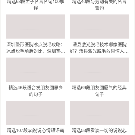
精选68段孟子名言名句100解
精选40段与劳动有关的名言
释
警句
深圳整形医院冰点脱毛攻略：
澧县激光脱毛技术哪家医院
冰点脱毛前后对比，深圳热门
好？澧县激光脱毛效果惊人，
整形医院哪家强？
这几家机构让你美丽无忧！
精选46段适合发朋友圈思乡
精选69段朋友圈霸气的经典
的句子
句子
精选107段qq说说心情短语霸
精选53段看淡一切的说说心