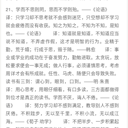
21、学而不思则罔，思而不学则殆。——《论语》
译：只学习却不思考就不会感到迷茫，只空想却不学习
就会疲倦而没有收获。知之为知之，不知为不知，是知
也。——《论语》 译：知道就是知道，不知道应当
说不知道，不弄虚作假，这才是明智的行为。业精于
勤，荒于嬉；行成于思，毁于随。——韩愈 译：事
业或学业的成功在于奋发努力，勤勉进取。太贪玩，放
松要求便会一事无成；做人行事，必须谨慎思考，考虑
周详才会有所成就。任性、马虎、随便只会导致失败。
读书有三到：谓心到，眼到，口到。——明·朱熹
译：用心思考，用眼仔细看，有口多读，三方面都做得
到位才是真正的读书。学而不厌，诲人不倦。——《论
语》 译：努力学习却不感到满足，教导别人不感到
厌倦。不积跬步，无以至千里，不积小流，无以成江
海。——《荀子·劝学》 译：不把半步、一步积累起