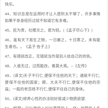
快乐。
44、知识总是在运用时才让人感到太不够了，许多事情
如果不亲身经历过就不知道它有多难。
45、民为贵，社稷次之，君为轻。(《孟子尽心下》)
46、虽有天下易生之物，一日暴之，十日寒之，未有能
生者也。。《孟子·告子上》
47、有错就改正，无错就当作是别人给自己的劝告。
48、人谁无过，过而能改，善莫大焉。--《左传》
49、(译文)天子不行仁,便保不住他的天下；诸侯不行仁,
便保不住他的国家；卿、大夫不行仁,便保不住他的宗
庙；一般的老百姓不行仁,便保不住自己的身体。
50、(译文)修养心性的办法较好是减少物质欲望.