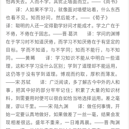
怕再失去。人而不学，其犹正墙面而立。——《尚书》
译：人如果不学习，就像面对墙壁站着，什么东西
也看不见。知而好问，然后能才。——《荀子》
译：聪明的人还一定得勤学好问才能成才。学之广在于
不倦，不倦在于固志。——晋·葛洪 译：学问的渊博
在于学习时不知道厌倦，而学习不知厌倦在于有坚定的
目标。学而不知道，与不学同；知而不能行，与不知
同。——黄睎 译：学习知识不能从中明白一些道
理，这和不学习没什么区别；学到了道理却不能运用，
这仍等于没有学到道理。博观而约取，厚积而薄发。
——宋·苏轼 译：广泛阅读，多了解古今中外的人和
事，把其中好的部分牢牢记住；积累了大量的知识材
料，到需要用时便可以很自如恰当地选择运用。差之毫
厘，谬以千里。——宋·陆九渊 译：做任何事情，开
始一定要认真地做好，如果做差了一丝一毫，结果会发
现相差很远。盛年不重来，一日难再晨。——晋·陶渊