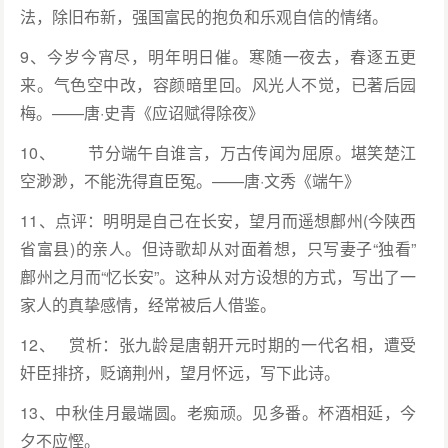
法，除旧布新，强国富民的抱负和乐观自信的情绪。
9、今岁今宵尽，明年明日催。寒随一夜去，春逐五更
来。气色空中改，容颜暗里回。风光人不觉，已著后园
梅。——唐·史青《应诏赋得除夜》
10、 节分端午自谁言，万古传闻为屈原。堪笑楚江
空渺渺，不能洗得直臣冤。——唐·文秀《端午》
11、点评：明明是自己在长安，望月而遥想鄜州(今陕西
省富县)的亲人。但诗歌却从对面着想，只写妻子“独看”
鄜州之月而“忆长安”。这种从对方设想的方式，写出了一
家人的真挚感情，经常被后人借鉴。
12、 赏析：张九龄是唐朝开元时期的一代名相，遭受
奸臣排挤，贬谪荆州，望月怀远，写下此诗。
13、中秋佳月最端圆。老痴顽。见多番。杯酒相延，今
夕不应慳。