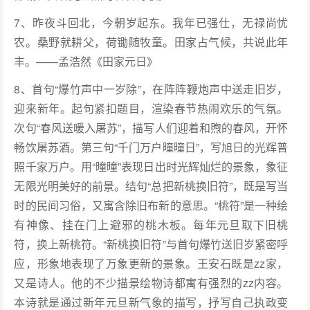
7、昨夜斗回北，今朝岁起东。我年已强仕，无禄尚忧
农。桑野就耕父，荷锄随牧童。田家占气候，共说此年
丰。——孟浩然《田家元日》
8、首句“爆竹声中一岁除”，在阵阵鞭炮声中送走旧岁，
迎来新年。起句紧扣题目，渲染春节热闹欢乐的气氛。
次句“春风送暖入屠苏”，描写人们迎着和煦的春风，开怀
畅饮屠苏酒。第三句“千门万户曈曈日”，写旭日的光辉普
照千家万户。用“曈曈”表现日出时光辉灿烂的景象，象征
无限光明美好的前景。结句“总把新桃换旧符”，既是写当
时的民间习俗，又寓含除旧布新的意思。“桃符”是一种绘
有神像、挂在门上避邪的桃木板。每年元旦取下旧桃
符，换上新桃符。“新桃换旧符”与首句爆竹送旧岁紧密呼
应，形象地表现了万象更新的景象。王安石既是zz家，
又是诗人。他的不少描景绘物诗都寓有强烈的zz内容。
本诗就是通过新年元旦新气象的描写，抒写自己执政变