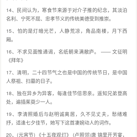
14、民间认为，寒食节来源于对介子推的纪念，其淡泊
名利、宁死不屈、忠孝节义的传统美德受到推崇。
15、怕的是灯暗光芒，人静荒凉，角品南楼，月下西
厢。
16、不求见面惟通谒，名纸朝来满敝庐。 —— 文征明
《拜年》
17、清明，二十四节气之也是中国的传统节日，是中国
人祭祖、扫墓的日子。
18、独在异乡为异客，每逢佳节倍思亲。遥知兄弟登高
处，遍插茱萸少一人。
19、李清照婚后与赵明诚离居，久不见丈夫，愁绪难
抒，适逢七夕佳节，她写下这首凄婉动人的词作。
20、(元宵节) 《十五夜观灯》 (卢照邻)唐 锦里开芳宴，