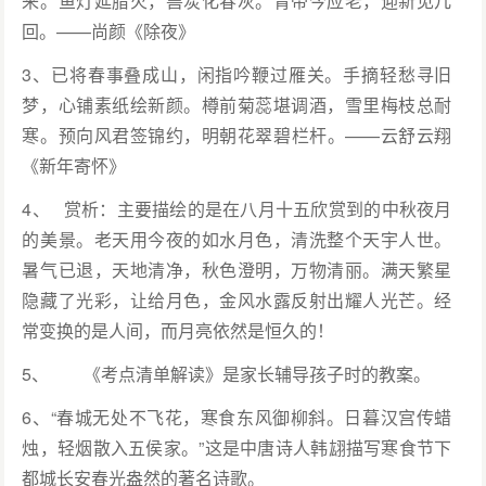
来。鱼灯延腊火，兽炭化春灰。青帝今应老，迎新见几
回。——尚颜《除夜》
3、已将春事叠成山，闲指吟鞭过雁关。手摘轻愁寻旧
梦，心铺素纸绘新颜。樽前菊蕊堪调酒，雪里梅枝总耐
寒。预向风君签锦约，明朝花翠碧栏杆。——云舒云翔
《新年寄怀》
4、 赏析：主要描绘的是在八月十五欣赏到的中秋夜月
的美景。老天用今夜的如水月色，清洗整个天宇人世。
暑气已退，天地清净，秋色澄明，万物清丽。满天繁星
隐藏了光彩，让给月色，金风水露反射出耀人光芒。经
常变换的是人间，而月亮依然是恒久的！
5、 《考点清单解读》是家长辅导孩子时的教案。
6、“春城无处不飞花，寒食东风御柳斜。日暮汉宫传蜡
烛，轻烟散入五侯家。”这是中唐诗人韩翃描写寒食节下
都城长安春光盎然的著名诗歌。