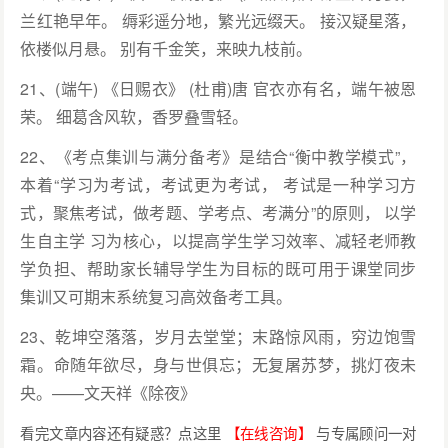
兰红艳早年。 缛彩遥分地，繁光远缀天。 接汉疑星落，
依楼似月悬。 别有千金笑，来映九枝前。
21、(端午) 《日赐衣》 (杜甫)唐 官衣亦有名，端午被恩
荣。 细葛含风软，香罗叠雪轻。
22、《考点集训与满分备考》是结合“衡中教学模式”，
本着“学习为考试，考试更为考试， 考试是一种学习方
式，聚焦考试，做考题、学考点、考满分”的原则， 以学
生自主学 习为核心，以提高学生学习效率、减轻老师教
学负担、帮助家长辅导学生为目标的既可用于课堂同步
集训又可期末系统复习高效备考工具。
23、乾坤空落落，岁月去堂堂；末路惊风雨，穷边饱雪
霜。命随年欲尽，身与世俱忘；无复屠苏梦，挑灯夜未
央。——文天祥《除夜》
看完文章内容还有疑惑？点这里
【在线咨询】
与专属顾问一对