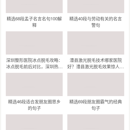
精选68段孟子名言名句100解
精选40段与劳动有关的名言
释
警句
深圳整形医院冰点脱毛攻略：
澧县激光脱毛技术哪家医院
冰点脱毛前后对比，深圳热门
好？澧县激光脱毛效果惊人，
整形医院哪家强？
这几家机构让你美丽无忧！
精选46段适合发朋友圈思乡
精选69段朋友圈霸气的经典
的句子
句子