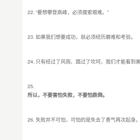
22. “要想攀登高峰，必须摸索艰难。”
23. 如果我们想要成功，就必须经历磨难和考验。
24. 只有经过了风雨、踏过了坎坷，我们才能看到
25.
所以，不要害怕失败，不要怕跌倒。
26. 失败并不可怕，可怕的是失去了勇气再次起身