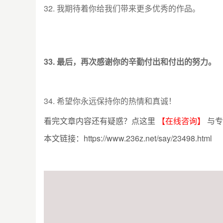
32. 我期待着你给我们带来更多优秀的作品。
33. 最后，再次感谢你的辛勤付出和付出的努力。
34. 希望你永远保持你的热情和真诚！
看完文章内容还有疑惑？点这里
【在线咨询】
与专
本文链接：
https://www.236z.net/say/23498.html