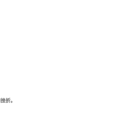
。
和挫折。