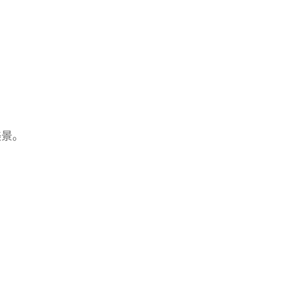
美景。
。