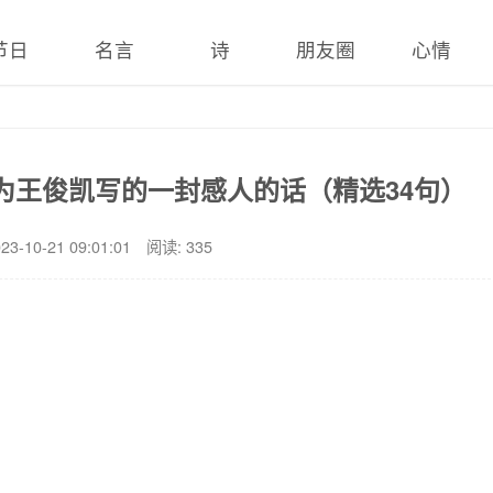
节日
名言
诗
朋友圈
心情
为王俊凯写的一封感人的话（精选34句）
-10-21 09:01:01
阅读: 335