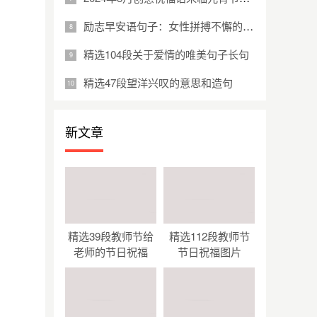
励志早安语句子：女性拼搏不懈的力量_启发女性斗志的励志句子：努力拼搏的早安语（精选20句）
精选104段关于爱情的唯美句子长句
精选47段望洋兴叹的意思和造句
新文章
精选39段教师节给
精选112段教师节
老师的节日祝福
节日祝福图片