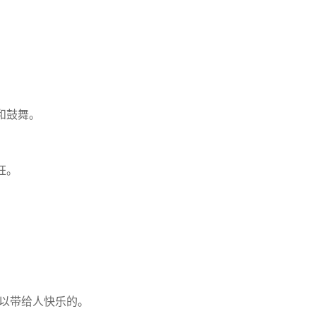
。
和鼓舞。
狂。
可以带给人快乐的。