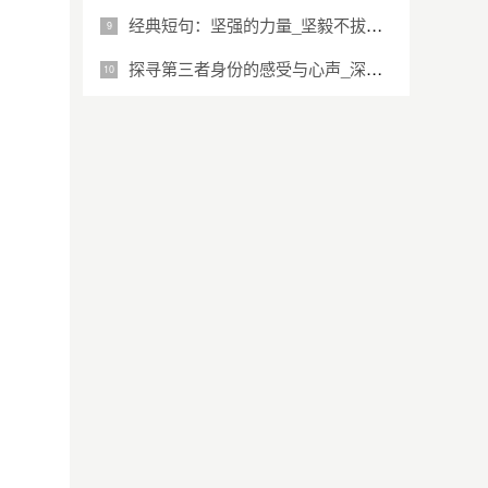
经典短句：坚强的力量_坚毅不拔：经典励志短语（精选23句）
探寻第三者身份的感受与心声_深入探讨第三者视角下的情感体验（精选28句）