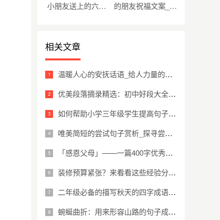
小朋友送上的六一
的朋友祝福文案_让
儿童节祝福语_感动
朋友感动的祝福文
瞬间！幼儿园小朋
案创作指南（精选
友为六一儿童节准
47句）
相关文章
备的祝福语（精选
48句）
温暖人心的安抚话语_给人力量的暖心劝慰言辞（精选43句）
优美段落摘录精选：初中好段大全_初中必读好段集锦：短小精悍的段落摘抄（精选49句）
如何帮助小学三年级学生提高句子排序能力？_句子排序难题攻略：小学三年级解题技巧分享（精选42句）
唯美简短的尝试句子赏析_探寻尝试之美的唯美句子集锦（精选49句）
「感恩父母」——一篇400字优秀六年级作文_思念之情——致敬我亲爱的父母（一篇400字优秀作文）（精选28句）
装修预算紧张？来看看这些经验分享！_如何在装修中省钱？听听这些经验教训！（精选31句）
二年级必备的描写秋天的四字成语_让孩子轻松掌握的秋天描写四字成语（精选41句）
蜿蜒曲折：用来形容山路的句子成语_盘旋峻岭：适用于形容山路弯曲的成语（精选37句）