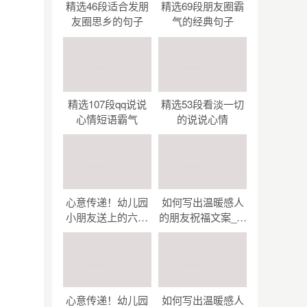
精选46段适合发朋
精选69段朋友圈霸
友圈思乡的句子
气的经典句子
精选107段qq说说
精选53段看淡一切
心情短语霸气
的说说心情
心意传递！幼儿园
如何写出温暖感人
小朋友送上的六一
的朋友祝福文案_让
儿童节祝福语_感动
朋友感动的祝福文
瞬间！幼儿园小朋
案创作指南（精选
友为六一儿童节准
47句）
备的祝福语（精选
48句）
心意传递！幼儿园
如何写出温暖感人