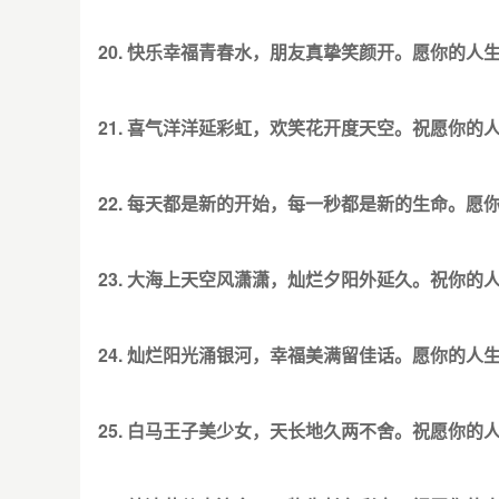
20. 快乐幸福青春水，朋友真挚笑颜开。愿你的
21. 喜气洋洋延彩虹，欢笑花开度天空。祝愿你
22. 每天都是新的开始，每一秒都是新的生命。
23. 大海上天空风潇潇，灿烂夕阳外延久。祝你
24. 灿烂阳光涌银河，幸福美满留佳话。愿你的人
25. 白马王子美少女，天长地久两不舍。祝愿你