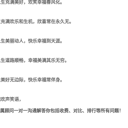
的人生充满美好，欢笑幸福春风化。
人生充满欢乐和生机，欣喜常在永久无。
的人生美丽动人，快乐幸福到天涯。
的人生道路顺畅，幸福美满其乐无穷。
人生美好无边际，快乐幸福常伴身。
满欢声笑语，
属顾问一对一沟通解答你包括收费、对比、排行等所有问题！