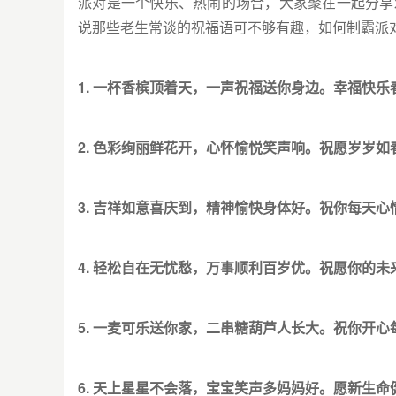
派对是一个快乐、热闹的场合，大家聚在一起分享
说那些老生常谈的祝福语可不够有趣，如何制霸派
1. 一杯香槟顶着天，一声祝福送你身边。幸福快
2. 色彩绚丽鲜花开，心怀愉悦笑声响。祝愿岁岁
3. 吉祥如意喜庆到，精神愉快身体好。祝你每天
4. 轻松自在无忧愁，万事顺利百岁优。祝愿你的
5. 一麦可乐送你家，二串糖葫芦人长大。祝你开
6. 天上星星不会落，宝宝笑声多妈妈好。愿新生