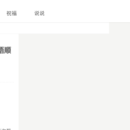
祝福
说说
语顺