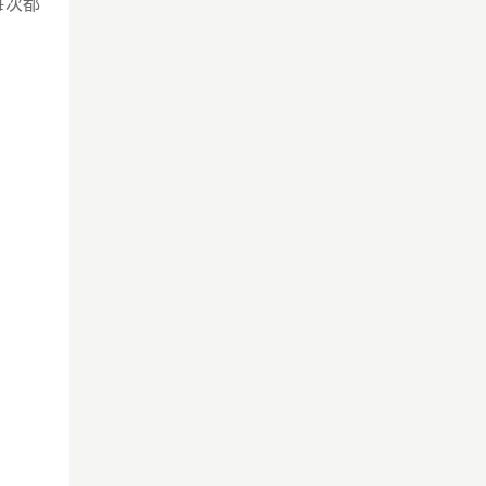
每次都
！