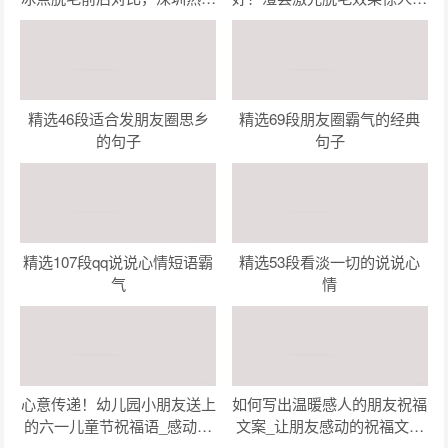
整形医院哪家强？
这几家机构让你美丽无忧！
精选46段适合发朋友圈思乡
精选69段朋友圈霸气的经典
的句子
句子
精选107段qq说说心情短语霸
精选53段看淡一切的说说心
气
情
心意传递！幼儿园小朋友送上
如何写出温暖感人的朋友祝福
的六一儿童节祝福语_感动瞬
文案_让朋友感动的祝福文案
间！幼儿园小朋友为六一儿童
创作指南（精选47句）