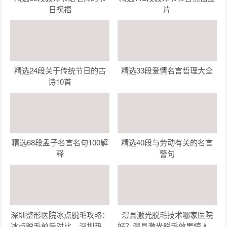
日祝福
片
精选24段关于传统节日的古
精选33段爱情名言哲理大全
诗10首
精选68段孟子名言名句100解
精选40段与劳动有关的名言
释
警句
深圳整形医院冰点脱毛攻略：
澧县激光脱毛技术哪家医院
冰点脱毛前后对比，深圳热门
好？澧县激光脱毛效果惊人，