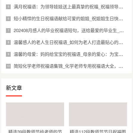
满月祝福语：为领导娃娃送上最真挚的祝福_祝福领导娃娃满月：用心的话语传递美好的祝福（精选48句）
短小精悍的生日祝福语献给可爱的姐姐_祝姐姐生日快乐：简短而感人的祝福语分享（精选37句）
202408月感人的毕业祝福语短句，送给最爱的毕业生_温馨唯美的毕业祝福语短句，送给即将迈向新生活的你（精选47句）
温馨感人的老人生日祝福语_如何为老人打造最贴心的生日祝福文案（精选26句）
温馨的母爱：妈妈给宝宝的祝福语_母亲的爱心：为宝宝送上的祝福语（精选41句）
简短化学老师祝福语集锦_化学老师专用祝福语大全，简短精悍（精选28句）
新文章
精选39段教师节给老师的节
精选112段教师节节日祝福图