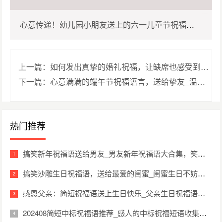
心意传递！幼儿园小朋友送上的六一儿童节祝福语_
感动瞬间！幼儿园小朋友为六一儿童节准备的祝福
上一篇：如何发出真挚的婚礼祝福，让缺席也感受到幸
福_智慧分享：让你在无法出席婚礼时，用心传递祝福
下一篇：心意满满的端午节祝福语言，送给挚友_温馨
语（精选48句）
的方式（精选23句）
祝福：让端午节成为我们友谊的见证（精选41句）
热门推荐
搞笑新年祝福语送给男友_男友新年祝福语大合集，笑翻全场（精选49句）
搞笑沙雕生日祝福语，送给最爱的闺蜜_闺蜜生日不妨试试这些逗趣祝福语（精选28句）
感恩父亲：简短祝福语送上生日快乐_父亲生日祝福语集锦：简短而有心意（精选30句）
202408简短中标祝福语推荐_感人的中标祝福短语收集（精选33句）