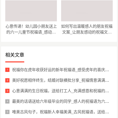
节准备的祝福语（精选48
句）
心意传递！幼儿园小朋友送上
如何写出温暖感人的朋友祝福
的六一儿童节祝福语_感动瞬
文案_让朋友感动的祝福文案
间！幼儿园小朋友为六一儿童
创作指南（精选47句）
节准备的祝福语（精选48
句）
相关文章
祝福你在虎年收获好运的新年祝福语_感受虎年的喜庆氛围，送上诚挚的新年祝福语（精选45句）
美好祝愿相伴终生，结婚对联横批分享_祝福情意满满，结婚横批对联大全（精选38句）
心意满满的生日祝福，送给打工人_充满感恩和祝福的打工人生日（精选40句）
最美的话语送给六年级毕业的同学_感人的祝福语为六年级毕业班级送别（精选20句）
唯美古风句子，祝福新人幸福美满_古风祝福语，送给新人最真挚的祝福（精选23句）