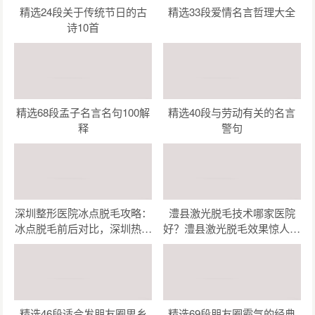
精选24段关于传统节日的古
精选33段爱情名言哲理大全
诗10首
精选68段孟子名言名句100解
精选40段与劳动有关的名言
释
警句
深圳整形医院冰点脱毛攻略：
澧县激光脱毛技术哪家医院
冰点脱毛前后对比，深圳热门
好？澧县激光脱毛效果惊人，
整形医院哪家强？
这几家机构让你美丽无忧！
精选46段适合发朋友圈思乡
精选69段朋友圈霸气的经典