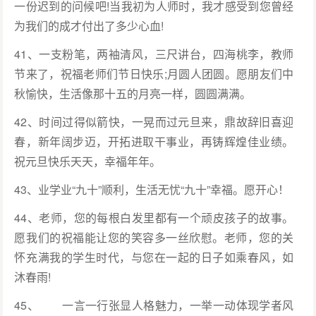
一份迟到的问候吧!当我初为人师时，我才感受到您曾经
为我们的成才付出了多少心血!
41、一支粉笔，两袖清风，三尺讲台，四海桃李，教师
节来了，祝福老师们节日快乐;月圆人团圆。愿朋友们中
秋愉快，生活像那十五的月亮一样，圆圆满满。
42、时间过得似箭快，一晃而过元旦来，鼎故辞旧喜迎
春，新年阔步迈，开拓进取干事业，再铸辉煌佳业绩。
祝元旦快乐天天，幸福年年。
43、业学业“九十”顺利，生活无忧“九十”幸福。愿开心！
44、老师，您的每根白发里都有一个顽皮孩子的故事。
愿我们的祝福能让您的笑容多一丝欣慰。老师，您的关
怀充满我的学生时代，与您在一起的日子如乘春风，如
沐春雨!
45、 一言一行张显人格魅力，一举一动体现学者风