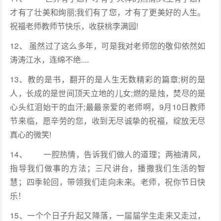
才有了壮美和绚丽;我们有了您，才有了更美好的人生。
祝福老师教师节快乐，收获桃李满园!
12、 虽然过了这么多年，可是我对老师您的敬仰依然如
涛涛江水，连绵不绝....
13、教的是书，翻开的是人生无数精彩的篇章;树的是
人，长成的是世间顶天立地的儿女;燃的是烛，焚尽的是
心头红泪始干的血汗;最最亲爱的老师啊，9月10日教师
节来临，愿辛劳的您，收到无尽诚挚的祝福，绽放无尽
真心的微笑!
14、 一腔热情，告诉我们做人的道理；两袖清风，
指导我们做事的方法；三尺讲台，播撒我们生活的智
慧；四季轮回，带领我们走向未来。老师，祝你节日快
乐！
15、一个个日子升起又降落，一届届学生走来又走过，