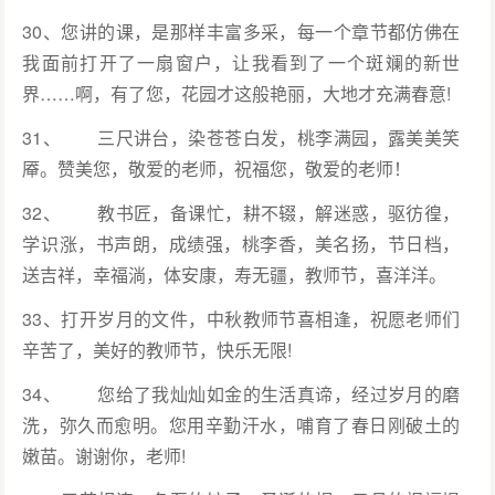
30、您讲的课，是那样丰富多采，每一个章节都仿佛在
我面前打开了一扇窗户，让我看到了一个斑斓的新世
界……啊，有了您，花园才这般艳丽，大地才充满春意!
31、 三尺讲台，染苍苍白发，桃李满园，露美美笑
厣。赞美您，敬爱的老师，祝福您，敬爱的老师！
32、 教书匠，备课忙，耕不辍，解迷惑，驱彷徨，
学识涨，书声朗，成绩强，桃李香，美名扬，节日档，
送吉祥，幸福淌，体安康，寿无疆，教师节，喜洋洋。
33、打开岁月的文件，中秋教师节喜相逢，祝愿老师们
辛苦了，美好的教师节，快乐无限!
34、 您给了我灿灿如金的生活真谛，经过岁月的磨
洗，弥久而愈明。您用辛勤汗水，哺育了春日刚破土的
嫩苗。谢谢你，老师!