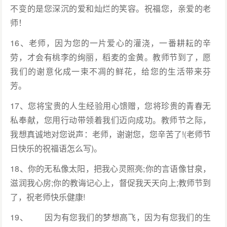
不变的是您深沉的爱和灿烂的笑容。祝福您，亲爱的老
师！
16、老师，因为您的一片爱心的灌浇，一番耕耘的辛
劳，才会有桃李的绚丽，稻麦的金黄。教师节到了，愿
我们的谢意化成一束不凋的鲜花，给您的生活带来芬
芳。
17、您将宝贵的人生经验用心馈赠，您将珍贵的青春无
私奉献，您用行动带领着我们迈向成功。教师节之际，
我想真诚地对您说声：老师，谢谢您，您辛苦了!(老师节
日快乐的祝福语怎么写)。
18、你的无私像太阳，把我心灵照亮;你的言语像甘泉，
滋润我心房;你的教诲记心上，督促我天天向上;教师节到
了，祝老师快乐健康!
19、 因为有您我们的梦想高飞，因为有您我们的生