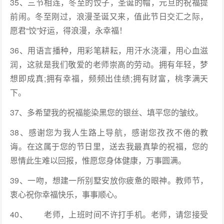
35、三节相连，冬至的饺子，圣诞的帽，元旦的祝福提
前闹。冬至刚过，浪漫圣诞又来，值此节日交汇之际，
愿君“饺”好运，得浪漫，永幸福！
36、用语言播种，用彩笔耕耘，用汗水浇灌，用心血滋
润，这就是我们敬爱的老师崇高的劳动。拥有年轻，梦
想即成真;拥有幸福，频频出佳绩;拥有财富，桃李满天
下。
37、多希望我的祝福能染黑您的银丝、填平您的皱纹。
38、感谢您为我人生路上导航，感谢您孜孜不倦的教
诲。在这属于您的节日里，送去我最真挚的祝福，您的
恩情此生难以回报，惟愿您身体健康，万事圆满。
39、一吻，想建一所别墅安放你疲惫的眼神。教师节，
衷心祝你幸福快乐，事事顺心。
40、 老师，上班时间不许打手机。老师，请您接受